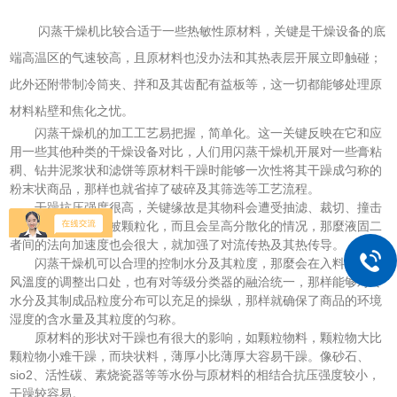
闪蒸干燥机比较合适于一些热敏性原材料，关键是干燥设备的底
端高温区的气速较高，且原材料也没办法和其热表层开展立即触碰；
此外还附带制冷筒夹、拌和及其齿配有益板等，这一切都能够处理原
材料粘壁和焦化之忧。
闪蒸干燥机的加工工艺易把握，简单化。这一关键反映在它和应
用一些其他种类的干燥设备对比，人们用闪蒸干燥机开展对一些膏粘
稠、钻井泥浆状和滤饼等原材料干躁时能够一次性将其干躁成匀称的
粉末状商品，那样也就省掉了破碎及其筛选等工艺流程。
干躁抗压强度很高，关键缘故是其物科会遭受抽滤、裁切、撞击
及其摩擦而造成其被颗粒化，而且会呈高分散化的情况，那麼液固二
者间的法向加速度也会很大，就加强了对流传热及其热传导。
闪蒸干燥机可以合理的控制水分及其粒度，那麼会在入料及其暖
风溫度的调整出口处，也有对等级分类器的融洽统一，那样能够对终
水分及其制成品粒度分布可以充足的操纵，那样就确保了商品的环境
湿度的含水量及其粒度的匀称。
原材料的形状对干躁也有很大的影响，如颗粒物料，颗粒物大比
颗粒物小难干躁，而块状料，薄厚小比薄厚大容易干躁。像砂石、
sio2、活性碳、素烧瓷器等等水份与原材料的相结合抗压强度较小，
干躁较容易。