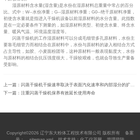
湿原材料含水量(湿含量)是水份在湿原材料总重量中常占的百分
比。式中：W--水份净重；G--湿原材料净重；G0--绝干原材料净重，
初使含水量就是指进入干燥机设备以前湿原材料的水分含量。此指数
是在一定必要条件下测量的，如湿原材料类型、初使含水量、终含水
量、暖风气温、环境温度湿度等。
闪蒸干燥机的工作湿原材料可以分成毛细管多孔原材料，水份主
要靠毛细管力而相结合在原材料中，水份与原材料的渗入相结合方式
占主导性，如胶、小麦面粉团等，这种原材料一般表現黏度大，水份
与原材料的相结合抗压强度很大，干躁较艰难，也就会导致生产量备
受影响。
上一篇：
闪蒸干燥机干燥速率取决于表面汽化速率和内部湿分的扩散速率
下一篇：
注重闪蒸干燥机保养有效延长使用寿命
Copyright©2026 辽宁东大粉体工程技术有限公司 版权所有
备案
号：
sitemap.xml
技术支持：
化工仪器网
管理登陆