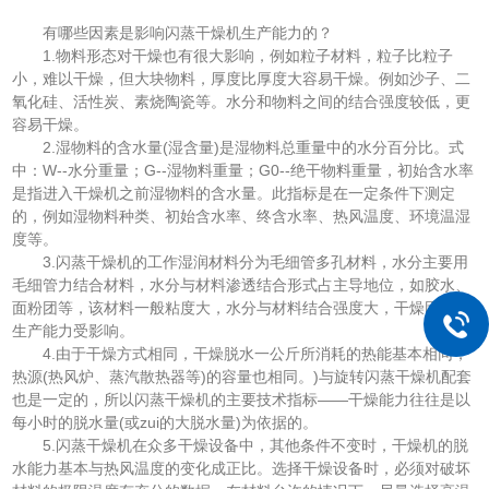
有哪些因素是影响闪蒸干燥机生产能力的？
1.物料形态对干燥也有很大影响，例如粒子材料，粒子比粒子
小，难以干燥，但大块物料，厚度比厚度大容易干燥。例如沙子、二
氧化硅、活性炭、素烧陶瓷等。水分和物料之间的结合强度较低，更
容易干燥。
2.湿物料的含水量(湿含量)是湿物料总重量中的水分百分比。式
中：W--水分重量；G--湿物料重量；G0--绝干物料重量，初始含水率
是指进入干燥机之前湿物料的含水量。此指标是在一定条件下测定
的，例如湿物料种类、初始含水率、终含水率、热风温度、环境温湿
度等。
3.闪蒸干燥机的工作湿润材料分为毛细管多孔材料，水分主要用
毛细管力结合材料，水分与材料渗透结合形式占主导地位，如胶水、
面粉团等，该材料一般粘度大，水分与材料结合强度大，干燥困难，
生产能力受影响。
4.由于干燥方式相同，干燥脱水一公斤所消耗的热能基本相同，
热源(热风炉、蒸汽散热器等)的容量也相同。)与旋转闪蒸干燥机配套
也是一定的，所以闪蒸干燥机的主要技术指标——干燥能力往往是以
每小时的脱水量(或zui的大脱水量)为依据的。
5.闪蒸干燥机在众多干燥设备中，其他条件不变时，干燥机的脱
水能力基本与热风温度的变化成正比。选择干燥设备时，必须对破坏