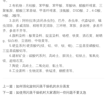
等。
2.有机物：月桂酸、苯甲酸、苯甲酸、草酸钠、醋酸纤维素、三
聚氰胺、醋酸三苯基锡、甲基纤维素、溴氨酸、DSD酸、2，4-D酸、
H酸、J酸等。
3.农药：阿特拉津(农药杀虫剂)、巴丹、杀虫单、代森锰锌、螨
虫清除、多威清除、精喹草灵清除、三环唑、苯胺、多效唑、参差不
齐、参差不齐等。
4.颜料染料：酞菁染料、靛蓝染料、铬橙、铁黄、酒石黄、耐晒
g、钛白粉、立德粉、中络黄等。
5.硬盐系列:硬质酸钙(镁、铝、锌、钡、铬)、二盐基亚磷酸铝、
三盐基硫酸铝等。
6.建材矿业：碳酸钙系列、高岭土、膨润土、铝钒土、氢氧化
镁、超细石英。
7.陶瓷：高岭土、二氧化硅、黏土等。
8.工业废料：生物泥浆、铁锰渣、糖醛渣等。
上一篇：
如何强化旋转闪蒸干燥机的水分蒸发
下一篇：
如使用闪蒸干燥机时大家遇到一些问题不要太急