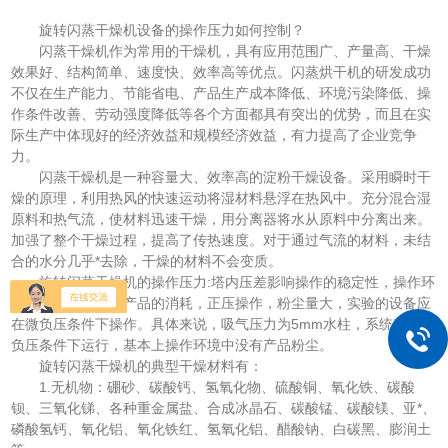
旋转闪蒸干燥机设备的操作压力如何控制？
闪蒸干燥机作为常用的干燥机，具有应用范围广、产量高、干燥
效果好、结构简单、速度快、效率高等优点。闪蒸烘干机的研发成功
不仅在生产能力、节能省电、产品生产成本降低、环境污染降低、操
作条件改善、劳动强度降低等各个方面都具有突出的优势，而且在实
际生产中体现好的经济效益和规模经济效益，有力提高了企业竞争
力。
闪蒸干燥机是一种容量大、效率高的淀粉干燥设备。采用瞬时干
燥的原理，利用热风的快速运动将湿材料悬浮在热风中。充分混合湿
原料和热气流，使材料迅速干燥，用分离器将水从原料中分离出来。
加强了整个干燥过程，提高了传热速度。对于通过气流的材料，未结
合的水分几乎*去除，干燥的材料不会变质。
旋转闪蒸干燥机的操作压力:塔内压差影响操作的稳定性，操作环
境粉尘量的大小和产品的消耗，正压操作，粉尘量大，实验的设备应
在微负压条件下操作。具体来说，吸气压力为5mm水柱，系统整体在
负压条件下运行，基本上操作环境中没有产品粉尘。
旋转闪蒸干燥机的典型干燥材料有：
1.无机物：硼砂、碳酸钙、氢氧化物、硫酸铜、氧化铁、碳酸
钡、三氧化锑、各种重金属盐、合成冰晶石、碳酸锰、碳酸镁、亚*、
磷酸氢钙、氧化铝、氧化铁红、氢氧化铝、醋酸钠、白碳黑、膨润土