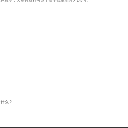
坏真空，大多数材料可以干燥至残留水分为1-5％。
是什么？