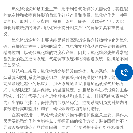
氧化锌煅烧炉是工业生产中用于制备氧化锌的关键设备，其性能
的稳定性和效率直接影响着氧化锌的产量和质量。氧化锌作为一种重
要的化工原料，广泛应用于橡胶、涂料、陶瓷、玻璃等行业，因此，
氧化锌煅烧炉的研发和优化对于提升相关产业的竞争力具有重要意
义。
氧化锌煅烧炉的主要功能是通过高温煅烧将含锌物料转化为氧化
锌。在煅烧过程中，炉内的温度、气氛和物料流动速度等参数都需要
精确控制，以确保氧化锌的纯度和产量。因此，氧化锌煅烧炉通常配
备先进的温度控制系统、气氛调节系统和物料输送系统，以满足不同
工艺需求。
从结构上来看，氧化锌煅烧炉通常由炉体、加热系统、炉膛、排
烟系统和控制系统等部分组成。炉体采用耐高温材料制成，能够承受
高温煅烧过程中的热应力。加热系统通常采用电加热或燃气加热方
式，能够快速升温并保持炉内温度稳定。炉膛是物料进行煅烧的主要
区域，其设计需要充分考虑物料流动和热量分布。排烟系统负责将炉
内产生的废气排出，保持炉内气氛的稳定。控制系统则负责对炉内各
参数进行实时监测和调节，确保煅烧过程的顺利进行。
在实际应用中，氧化锌煅烧炉的操作和维护也至关重要。操作人
员需要熟悉炉子的性能特点，掌握正确的操作方法，避免因操作不当
导致设备故障或产品质量问题。同时，定期对炉子进行维护和保养，