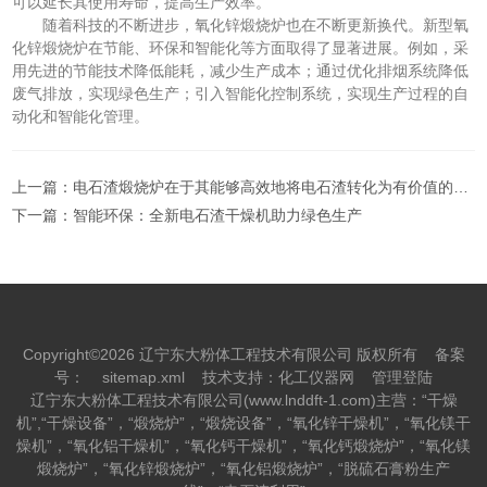
可以延长其使用寿命，提高生产效率。
随着科技的不断进步，氧化锌煅烧炉也在不断更新换代。新型氧
化锌煅烧炉在节能、环保和智能化等方面取得了显著进展。例如，采
用先进的节能技术降低能耗，减少生产成本；通过优化排烟系统降低
废气排放，实现绿色生产；引入智能化控制系统，实现生产过程的自
动化和智能化管理。
上一篇：
电石渣煅烧炉在于其能够高效地将电石渣转化为有价值的工业原料
下一篇：
智能环保：全新电石渣干燥机助力绿色生产
Copyright©2026 辽宁东大粉体工程技术有限公司 版权所有
备案
号：
sitemap.xml
技术支持：
化工仪器网
管理登陆
辽宁东大粉体工程技术有限公司(www.lnddft-1.com)主营：“干燥
机”,“干燥设备”，“煅烧炉”，“煅烧设备”，“氧化锌干燥机”，“氧化镁干
燥机”，“氧化铝干燥机”，“氧化钙干燥机”，“氧化钙煅烧炉”，“氧化镁
煅烧炉”，“氧化锌煅烧炉”，“氧化铝煅烧炉”，“脱硫石膏粉生产