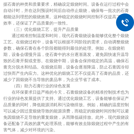
据石膏的种类和质量要求，精确设定煅烧时间。设备在运行过程中会
自动计时，并在达到预设时间后自动停止煅烧，确保每一批次的石膏
都能达到理想的煅烧效果。这种稳定的煅烧时间控制不仅提高了生产
效率，还保证了产品质量的一致性。
（三）优化煅烧工艺，提升产品质量
通过精准控制温度和时间，现代石膏煅烧设备能够优化整个煅烧
工艺。在煅烧过程中，设备可以根据不同阶段的需求，自动调整煅烧
参数，确保石膏在各个阶段都能得到最佳的处理。例如，在煅烧初
期，设备会缓慢升温，使石膏中的水分逐渐蒸发，避免因快速升温导
致的石膏开裂或变形。在煅烧中期，设备会保持稳定的高温，确保石
膏充分脱水和结晶。在煅烧后期，设备会逐渐降温，防止石膏因冷却
过快而产生内应力。这种优化的煅烧工艺不仅提高了石膏的品质，还
减少了因煅烧不当导致的废品率，为企业节省了成本。
（四）助力石膏行业的绿色发展
在环保要求日益严格的今天，石膏煅烧设备的精准控制技术也为
行业的绿色发展提供了支持。通过优化煅烧工艺，设备能够在保证产
品质量的同时，降低能源消耗和污染物排放。例如，精确的温度控制
可以减少因过度煅烧导致的能源浪费，而稳定的煅烧时间控制可以避
免因煅烧不足导致的重复煅烧，从而降低碳排放。此外，现代煅烧设
备还配备了高效的废气处理系统，能够有效去除煅烧过程中产生的有
害气体，减少对环境的污染。