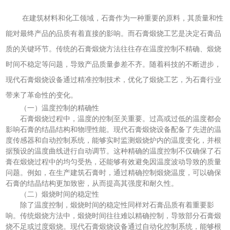
在建筑材料和化工领域，石膏作为一种重要的原料，其质量和性
能对最终产品的品质有着直接的影响。而石膏煅烧工艺是决定石膏品
质的关键环节。传统的石膏煅烧方法往往存在温度控制不精确、煅烧
时间不稳定等问题，导致产品质量参差不齐。随着科技的不断进步，
现代石膏煅烧设备通过精准控制技术，优化了煅烧工艺，为石膏行业
带来了革命性的变化。
（一）温度控制的精确性
石膏煅烧过程中，温度的控制至关重要。过高或过低的温度都会
影响石膏的结晶结构和物理性能。现代石膏煅烧设备配备了先进的温
度传感器和自动控制系统，能够实时监测煅烧炉内的温度变化，并根
据预设的温度曲线进行自动调节。这种精确的温度控制不仅确保了石
膏在煅烧过程中的均匀受热，还能够有效避免因温度波动导致的质量
问题。例如，在生产建筑石膏时，通过精确控制煅烧温度，可以确保
石膏的结晶结构更加致密，从而提高其强度和耐久性。
（二）煅烧时间的稳定性
除了温度控制，煅烧时间的稳定性同样对石膏品质有着重要影
响。传统煅烧方法中，煅烧时间往往难以精确控制，导致部分石膏煅
烧不足或过度煅烧。现代石膏煅烧设备通过自动化控制系统，能够根