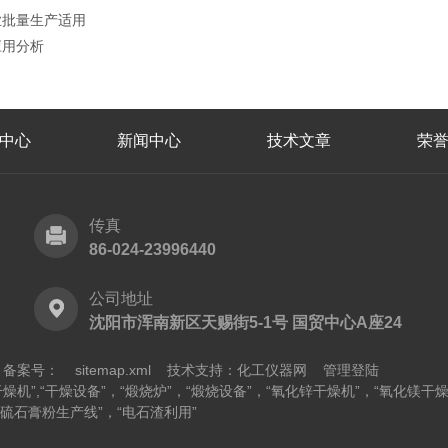
业批量生产适用
应用分析
中心
新闻中心
技术文章
荣
传真
86-024-23996440
公司地址
沈阳市浑南新区天赐街5-1号 国贸中心A座24
有
备案号：
sitemap.xml
技术支持：
化工仪器网
管理登陆
营：“干燥机”,“干燥设备”，“煅烧炉”，“煅烧设备”，“氧化锌干燥机”，“氧化
脱硫石膏粉生产线”，“电石渣利用”