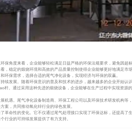
保角度来看，企业能够轻松满足日益严格的环保法规要求，避免因超标
来看，稳定的煅烧环境和高效的产品质量控制使得企业能够更好地满足市
力和环保需求，选择合适的尾气净化设备，实现经济与环保的双赢。
续发展。随着环保意识的普及和技术的进步，越来越多的企业开始认识
iao杆。通过采用这种先进的煅烧设备，企业能够在生产过程中实现资源
机遇。尾气净化设备制造商、环保工程公司以及环保技术研发机构等，
决方案，共同推动氧化锌行业的绿色发展。
革命性的变化。它不仅通过尾气处理接口实现了环保达标，还提高了生
整个行业的可持续发展提供了有力支持。