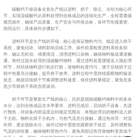
碳酸钙干燥设备全套生产线以进料、烘干、除尘、冷却为核心环
节，实现湿碳酸钙从原料处理到合格成品的连续化生产，全程需遵循
规范操作，确保产品质量、生产安全与环保达标，各环节衔接紧密、
协同运行，具体操作步骤如下。
进料环节是生产线的开端，核心是保证物料均匀、稳定进入烘干
系统，避免结块、堵料影响后续工序。操作前需检查进料系统各部
件，确认无松动、堵塞情况，清理进料口杂物，确保物料输送通道畅
通。将经过脱水处理的湿碳酸钙物料，通过进料装置缓慢送入预处理
环节，对结块物料进行初步打散，使物料粒度均匀，便于后续烘干过
程中热量充分接触，提升烘干效率。进料过程中需持续观察物料输送
状态，根据后续烘干节奏调整进料速度，保持进料量稳定，避免忽多
忽少导致烘干系统负荷波动。
烘干环节是整套生产线的核心，目的是脱除碳酸钙物料中的多余
水分，达到合格成品含水率要求。进料完成后，启动烘干设备，先进
行预热，待设备内部温度达到规定范围后，将预处理后的物料送入烘
干主机。物料在烘干主机内，与热气流充分接触，通过热传导、对流
作用，逐步脱除水分。操作过程中需密切观察烘干状态，及时调整热
气流的供给量，确保物料受热均匀，避免局部过热导致物料变质或干