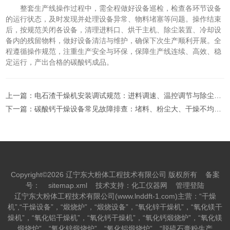
整套生产线操作过程中，需全程做好设备巡检，检查各环节设备
的运行状态，及时发现并处理设备异常、物料堵塞等问题。操作结束
后，按规范关闭各设备，清理进料口、烘干主机、除尘装置、冷却设
备内的残留物料，做好设备清洁与维护，确保下次生产顺利开展。全
程遵循操作规范，注重生产安全与环保，保障生产线连续、高效、稳
定运行，产出合格的碳酸钙成品。
上一篇：
电石渣干燥机安装调试规范：进料调速、温控调节与除尘系统实操要点
下一篇：
碳酸钙干燥设备常见故障排查：堵料、粉尘大、干燥不均匀怎么解决？
Copyright©2026 辽宁东大粉体工程技术有限公司 版权所有
备案
号：
sitemap.xml
技术支持：
化工仪器网
管理登陆
辽宁东大粉体工程技术有限公司(www.lnddft-1.com)主营：“干燥
机”,“干燥设备”，“煅烧炉”，“煅烧设备”，“氧化锌干燥机”，“氧化镁干
燥机”，“氧化铝干燥机”，“氧化钙干燥机”，“氧化钙煅烧炉”，“氧化镁
煅烧炉”，“氧化锌煅烧炉”，“氧化铝煅烧炉”，“脱硫石膏粉生产