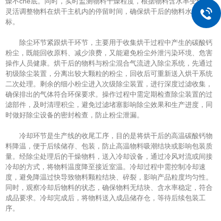
燥不che底。同时，实时监测物料干燥程度，根据物料含水率变化，
灵活调整物料在烘干主机内的停留时间，确保烘干后的物料水分达
标。
除尘环节紧跟烘干环节，主要用于收集烘干过程中产生的碳酸钙
粉尘，既能回收原料、减少浪费，又能避免粉尘外泄污染环境、危害
操作人员健康。烘干后的物料与粉尘混合气流进入除尘系统，先通过
初级除尘装置，分离出较大颗粒的粉尘，回收后可重新送入烘干系统
二次处理。剩余的细小粉尘进入次级除尘装置，进行深度过滤收集，
确保排出的气体符合环保要求。操作过程中需定期检查除尘装置的过
滤部件，及时清理积尘，避免过滤堵塞影响除尘效果和生产进度，同
时做好除尘设备的密封检查，防止粉尘泄漏。
冷却环节是生产线的收尾工序，目的是将烘干后的高温碳酸钙物
料降温，便于后续储存、包装，防止高温物料吸潮结块或影响包装质
量。经除尘处理后的干燥物料，送入冷却设备，通过冷风对流或间接
冷却的方式，将物料温度降至接近室温。冷却过程中需控制冷却速
度，避免降温过快导致物料颗粒结块、碎裂，影响产品粒度均匀性。
同时，观察冷却后物料的状态，确保物料无结块、含水率稳定，符合
成品要求。冷却完成后，将物料送入成品储存仓，等待后续包装工
序。