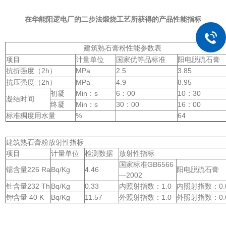
在华能阳逻电厂的二步法煅烧工艺所获得的产品性能指标
建筑熟石膏粉性能参数表
项目
计量单位
国家优等品标准
阳电脱硫石膏
抗折强度（2h）
MPa
2.5
3.85
抗压强度（2h）
MPa
4.9
8.95
初凝
Min：s
6：00
10：30
凝结时间
终凝
Min：s
30：00
16：00
标准稠度用水量
%
64
建筑熟石膏粉放射性指标
项目
计量单位
检测数据
放射性指标
国家标准GB6566
镭含量226 Ra
Bq/Kg
4.46
阳电脱硫石膏
—2002
钍含量232 Th
Bq/Kg
0.33
内照射指数：1.0
内照射指数：0.
钾含量 40 K
Bq/Kg
11.57
外照射指数：1.0
外照射指数：0.