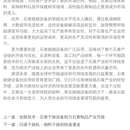
其应用领域，为石膏产业开辟了新的市场空间。例如，在新型墙体材
料、装饰材料以及环保建材等领域，高性能石膏制品正逐渐成为市场
的宠儿。
此外，石膏煅烧设备的智能化水平也令人瞩目。通过集成物联
网、大数据等先进技术，这些设备能够实现远程监控、故障预警和智
能调度等功能，大大提高了生产效率和安全性。对于石膏生产企业而
言，这意味着更低的运营成本、更高的生产灵活性和更强的市场竞争
力。
更为重要的是，石膏煅烧设备的广泛应用，还推动了整个石膏产
业链的升级与优化。从原料采集、加工到产品销售，每一个环节都因
新技术的引入而焕发出新的生机。这不仅促进了石膏产业的可持续发
展，也为相关产业链上的企业带来了更多的合作机遇和共赢空间。
展望未来，随着全球对节能减排和可持续发展的日益重视，石膏
煅烧设备的应用前景将更加广阔。它们不仅将继续领石膏产业的转型
升级，还将为推动社会经济的绿色发展贡献重要力量。在这个过程
中，石膏这一古老而传统的材料，将在煅烧设备的助力下，焕发出新
的生命力和创造力，为人类社会的可持续发展谱写新的篇章。
上一篇：
创新技术：石膏干燥设备助力石膏制品产业升级
下一篇：
闪蒸干燥机：物料干燥的快速通道