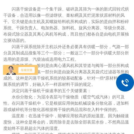
闪蒸干燥设备是一个集干躁、破碎及其筛为一体的新式回转式烘
干设备，合适用以像一些滤饼状、膏粘稠及其烂泥浆状原材料的风
干。它关键是由主机及其螺旋给料机所构成的，实际的是由拌和粉碎
系统、干躁负责人、电加热器、加料机、旋风分离器、等级分类器、
布袋式除尘器及其离心风机等构成，而且他们都各自是由电机开展独
立驱动器的。
闪蒸干躁系统除开主机以外还务必要具有供暖一部分，气路一部
分及其制成品搜集等三个一部分；一般这三个一部分中供暖大部分所
选用的是原煤、汽柴油或选用电力工程。
而气路系统一般则是由离心通风机和其管道与阀等一部分所构成
的；其制成品的搜集一部分则是由旋风分离器及其袋式过滤器等所构
成的。这种是闪蒸干燥机系统的较基础配备，针对一些*原材料也要开
展系统的调节，好融入不一样原材料干躁的规定。
决定闪蒸干燥机干燥速率的五个关键要素：
水份分散化：为湿冷表层与干燥物质（暖空气或汽体）的可及
性。在闪蒸干燥机中，它是根据应用例如机械设备分散化器，进加料
器或破碎机等分散化器根据将干燥的商品混和在入料中保持的。
温度差：在迅速干燥中，能够应用较高的原始溫度。因为触碰速
度快，这种全是将会的，因而除非是去除全部表层水份，不然商品溫
度始终不容易超出汽体的湿度。