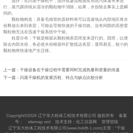
搅拌：在闪蒸干燥机中，搅拌或渗流根据应用高汽体速率来进
行，蒸汽膜持续从湿冷的颗粒物中消除，結果，水份除去事实上是瞬
间的。
颗粒物构造：具备毛细管的原材料将可以迅速地从內部地区将水
份释放出来到表层，可能会导致快速的干燥功效。沒有间隙的高密度
颗粒物无法在迅速干燥系统中干燥。
粒度分布：干燥是根据从颗粒物表层挥发来进行的。因而，以便
除去內部水份，务必使水份根据外扩散抵达表层；显而易见，较小的
颗粒物将快速地产生迁移。
上一篇：
干燥设备在干燥过程中需要同时完成热量和质量的传递
下一篇：
闪蒸干燥机的发展历程、特点与缺点比较分析
Copyright©2026 辽宁东大粉体工程技术有限公司 版权所有
备案
号：
sitemap.xml
技术支持：
化工仪器网
管理登陆
辽宁东大粉体工程技术有限公司(www.lnddft-1.com)主营：“干燥