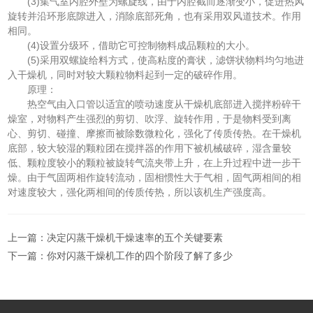
(3)集气室内腔外壁为螺旋线，由于内腔截而逐渐变小，促进热风
旋转并沿环形底隙进入，消除底部死角，也有采用双风道技术。作用
相同。
(4)设置分级环，借助它可控制物料成品颗粒的大小。
(5)采用双螺旋给料方式，使高粘度的膏状，滤饼状物料均匀地进
入干燥机，同时对较大颗粒物料起到一定的破碎作用。
原理：
热空气由入口管以适宜的喷动速度从干燥机底部进入搅拌粉碎干
燥室，对物料产生强烈的剪切、吹浮、旋转作用，于是物料受到离
心、剪切、碰撞、摩擦而被除数微粒化，强化了传质传热。在干燥机
底部，较大较湿的颗粒团在搅拌器的作用下被机械破碎，湿含量较
低、颗粒度较小的颗粒被旋转气流夹带上升，在上升过程中进一步干
燥。由于气固两相作旋转流动，固相惯性大于气相，固气两相间的相
对速度较大，强化两相间的传质传热，所以该机生产强度高。
上一篇：
决定闪蒸干燥机干燥速率的五个关键要素
下一篇：
你对闪蒸干燥机工作的四个阶段了解了多少