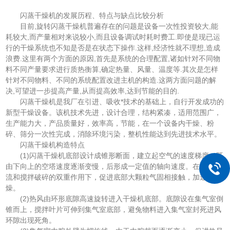
闪蒸干燥机的发展历程、特点与缺点比较分析
目前,旋转闪蒸干燥机普遍存在的问题是设备一次性投资较大,能
耗较大,而产量相对来说较小,而且设备调试时耗时费工.即使是现已运
行的干燥系统也不知是否是在状态下操作.这样,经济性就不理想,造成
浪费.这里有两个方面的原因,首先是系统的合理配置,诸如针对不同物
料不同产量要求进行质热衡算,确定热量、风量、温度等.其次是怎样
针对不同物料、不同的系统配置改进主机的构造.这两方面问题的解
决,可望进一步提高产量,从而提高效率,达到节能的目的.
闪蒸干燥机是我厂在引进、吸收*技术的基础上，自行开发成功的
新型干燥设备。该机技术先进，设计合理，结构紧凑，适用范围广，
生产能力大，产品质量好，效率高，节能，在一个设备内干燥、粉
碎、筛分一次性完成，消除环境污染，整机性能达到先进技术水平。
闪蒸干燥机构造特点
(1)闪蒸干燥机底部设计成锥形断面，建立起空气的速度梯度，既
由下向上的空塔速度逐渐变慢，后形成一定值的轴向速度。在旋转气
流和搅拌破碎的双重作用下，促进底部大颗粒气固相接触，加速干
燥。
(2)热风由环形底隙高速旋转进入干燥机底部。底隙设在集气室倒
锥而上，搅拌叶片可伸到集气室底部，避兔物料进入集气室封死进风
环隙出现死角。