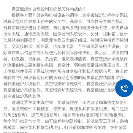
真空煅烧炉自动控制系统是怎样构成的？
根据各方面的讨论和机械设备的调整，真空锻烧炉过程控制系统
对真空泵纤维焊接工作中的安全性、高质量、可靠性等方面的规定，
对真空锻烧炉进行了调整。自动电气系统由电级升降系统，炉内自动
控制系统，通讯应用系统，图像控制系统设计。另外，控制箱，显示
信息站的实际操作，测量元件及四大部分组成。控制箱包括程序控制
器、交流接触器、断路器、汽车继电器、可控镇流器等电子设备。实
际操作显示信息控制面板包括各种实际操作按钮、显示灯、温度控制
器、触发器、视频器、负压表、电流表和硫表。真空焚烧炉系统软件
的测量侧件主要包括热电阻、真空计、弱电解质量规格和压力表。其
上位机软件显示了系统软件的所有健身操作和状态数据信号。将上位
机软件与机械设备运行时的所有动态采购时间屏幕监控功能相结合。
当代锻烧炉系统软件、真空锻烧炉系统软件、真空锻烧炉系统软件、
真空锻烧炉系统软件、真空锻烧炉系统软件、真空锻烧炉系统软件、
真空锻烧炉系统软件。
过滤装置主要由真空室、泵系统软件、压力调节阀和热交换器组
成。泵系统软件由机械泵、维护泵、鲁茨泵和扩散泵组成。阀门包括
前阀(活塞阀)、进气阀(活塞阀)、维护阀附件(活塞阀)和高阀(板阀)。
每个阀门都是气动阀，由可编程控制器控制。超滤装置工作时，启动
机械泵，保持泵和扩散泵(加热)，打开前阀和维护阀附件，在扩散泵