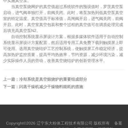
中实施真空泵。
当真空泵烧网炉的真空值超过系统软件的预设值时，罗茨真空泵
启动，进气阀单独打开，前阀关闭。此时，将泵加热到低真空泵真空
室的特定温度。真空值高于标准值，高闸阀开启，进气阀关闭，前阀
开启。此时，真空室真空包装和整个过程的真空值可在调质处理完成
后填充高真空泵N2。
自动控制系统显示屏设计方案，根据多媒体软件适用于自动控制
系统显示屏设计方案配置，然后适用专用工具免费下载到触摸屏上即
可使用。选用真空烧结炉工艺控制系统，使触摸屏工作稳定经济，提
高加热炉监控质量，提高平均热效率，节约资源，减少环境污染，减
少实际操作人员的劳动，改善真空烧结炉的创新管理水平。
上一篇：
冷却系统是真空煅烧炉的重要组成部分
下一篇：
闪蒸干燥机减少干燥物料能耗的措施
Copyright©2026 辽宁东大粉体工程技术有限公司 版权所有
备案