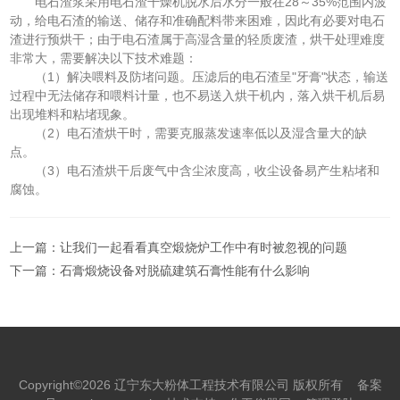
电石渣浆采用电石渣干燥机脱水后水分一般在28～35%范围内波
动，给电石渣的输送、储存和准确配料带来困难，因此有必要对电石
渣进行预烘干；由于电石渣属于高湿含量的轻质废渣，烘干处理难度
非常大，需要解决以下技术难题：
（1）解决喂料及防堵问题。压滤后的电石渣呈"牙膏"状态，输送
过程中无法储存和喂料计量，也不易送入烘干机内，落入烘干机后易
出现堆料和粘堵现象。
（2）电石渣烘干时，需要克服蒸发速率低以及湿含量大的缺
点。
（3）电石渣烘干后废气中含尘浓度高，收尘设备易产生粘堵和
腐蚀。
上一篇：
让我们一起看看真空煅烧炉工作中有时被忽视的问题
下一篇：
石膏煅烧设备对脱硫建筑石膏性能有什么影响
Copyright©2026 辽宁东大粉体工程技术有限公司 版权所有
备案