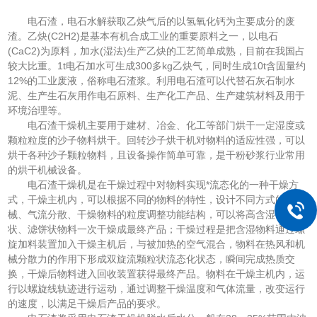
电石渣，电石水解获取乙炔气后的以氢氧化钙为主要成分的废
渣。乙炔(C2H2)是基本有机合成工业的重要原料之一，以电石
(CaC2)为原料，加水(湿法)生产乙炔的工艺简单成熟，目前在我国占
较大比重。1t电石加水可生成300多kg乙炔气，同时生成10t含固量约
12%的工业废液，俗称电石渣浆。利用电石渣可以代替石灰石制水
泥、生产生石灰用作电石原料、生产化工产品、生产建筑材料及用于
环境治理等。
电石渣干燥机主要用于建材、冶金、化工等部门烘干一定湿度或
颗粒粒度的沙子物料烘干。回转沙子烘干机对物料的适应性强，可以
烘干各种沙子颗粒物料，且设备操作简单可靠，是干粉砂浆行业常用
的烘干机械设备。
电石渣干燥机是在干燥过程中对物料实现*流态化的一种干燥方
式，干燥主机内，可以根据不同的物料的特性，设计不同方式的机
械、气流分散、干燥物料的粒度调整功能结构，可以将高含湿膏糊
状、滤饼状物料一次干燥成最终产品；干燥过程是把含湿物料通过螺
旋加料装置加入干燥主机后，与被加热的空气混合，物料在热风和机
械分散力的作用下形成双旋流颗粒状流态化状态，瞬间完成热质交
换，干燥后物料进入回收装置获得最终产品。物料在干燥主机内，运
行以螺旋线轨迹进行运动，通过调整干燥温度和气体流量，改变运行
的速度，以满足干燥后产品的要求。