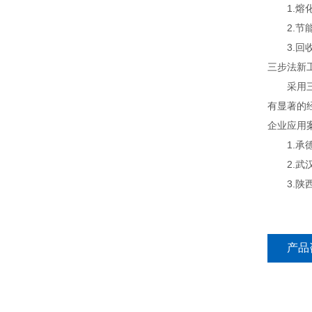
1.熔化
2.节能
3.回收
三步法新
采用三步
有显著的
企业应用
1.承德
2.武汉
3.陕西
产品