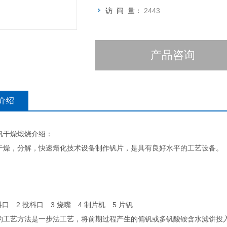
访 问 量：
2443
产品咨询
介绍
钒干燥煅烧介绍：
，分解，快速熔化技术设备制作钒片，是具有良好水平的工艺设备。
 2.投料口 3.烧嘴 4.制片机 5.片钒
艺方法是一步法工艺，将前期过程产生的偏钒或多钒酸铵含水滤饼投入