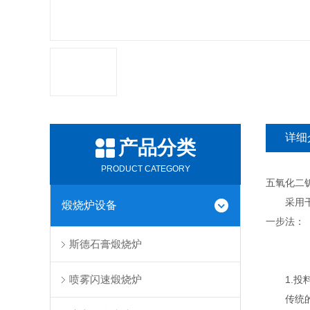
详细
产品分类
PRODUCT CATEGORY
五氧化二
采用干燥
煅烧炉设备
一步法：
斯德石膏煅烧炉
喷雾闪速煅烧炉
1.投料口
传统的工