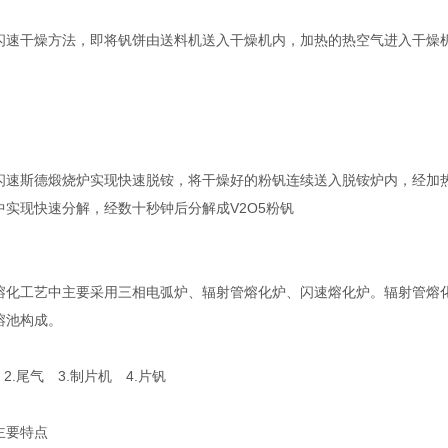
干燥方法，即将钒饼由送料机送入干燥机内，加热的热空气进入干燥机
斯德煅烧炉实现快速脱铵，将干燥好的粉钒连续送入脱铵炉内，经加热
中实现快速分解，经数十秒钟后分解成V2O5粉钒
工艺中主要采用三相电弧炉、辐射管熔化炉、闪速熔化炉。辐射管熔化
熔池构成。
 2.尾气 3.制片机 4.片钒
主要特点