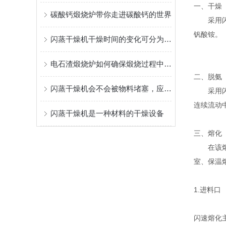
一、干燥
碳酸钙煅烧炉带你走进碳酸钙的世界
采用闪速
钒酸铵。
闪蒸干燥机干燥时间的变化可分为四个阶段
电石渣煅烧炉如何确保煅烧过程中的烟气符合环保要求
二、脱氨
闪蒸干燥机会不会被物料堵塞，应如何预防及处理
采用闪速
连续流动
闪蒸干燥机是一种材料的干燥设备
三、熔化
在该熔化
室、保温
1.进料口
闪速熔化