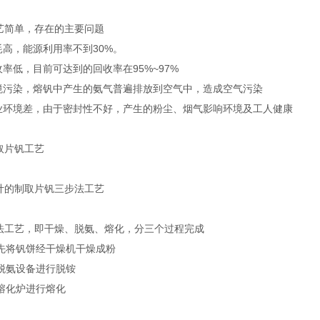
艺简单，存在的主要问题
高，能源利用率不到30%。
率低，目前可达到的回收率在95%~97%
污染，熔钒中产生的氨气普遍排放到空气中，造成空气污染
环境差，由于密封性不好，产生的粉尘、烟气影响环境及工人健康
取片钒工艺
计的制取片钒三步法工艺
艺，即干燥、脱氨、熔化，分三个过程完成
先将钒饼经干燥机干燥成粉
脱氨设备进行脱铵
熔化炉进行熔化