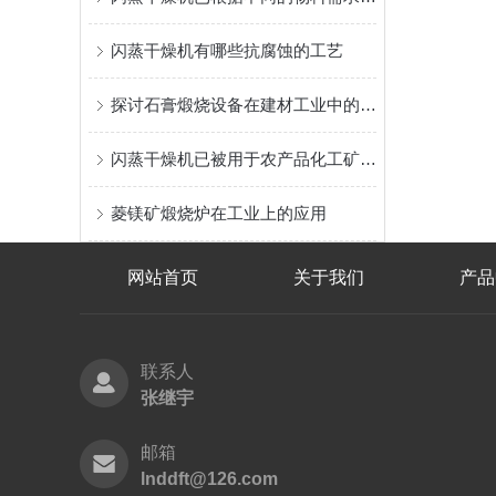
闪蒸干燥机有哪些抗腐蚀的工艺
探讨石膏煅烧设备在建材工业中的应用与成效
闪蒸干燥机已被用于农产品化工矿产等行业的干燥
菱镁矿煅烧炉在工业上的应用
网站首页
关于我们
产品
联系人
张继宇
邮箱
lnddft@126.com