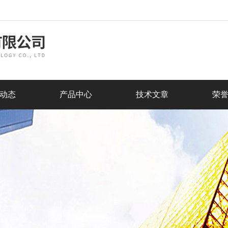
动态
产品中心
技术文章
荣