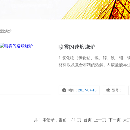
煅烧炉
喷雾闪速煅烧炉
1.氯化物（氯化钴、镍、锌、铁、钼、
材料以及复合材料的热解。3.废盐酸再
时间：
2017-07-18
型号：
共 1 条记录，当前 1 / 1 页 首页 上一页 下一页 