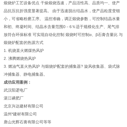
煅烧炉工艺设备优点 干燥煅烧迅速，产品活性高、品质均一、使产
品抗压抗折强度显著提高。 由于迅速脱出结晶水，使产品粒度变细
小，可省略粉磨工序。 温控准确，调正煅烧参数，可控制结晶水量
和初、终凝时间、结晶水含量范围0－6％适于规模化生产、尾气排
放符合环保标准 可实现自动化控制 煅烧时可控制α、β石膏含量比 与
煅烧炉配套的热源方式
1. 机烧直火燃煤热风炉
2. 沸腾燃烧热风炉
3. 燃油气直火热风炉 与煅烧炉配套的捕集器? 旋风收集器、袋式脉
冲捕集器、静电捕集器。
成功应用案例：
武汉阳逻电厂
湛江磷肥厂
北京兴达建材有限公司
温州*建材有限公司
唐山光辉石膏有限公司等等