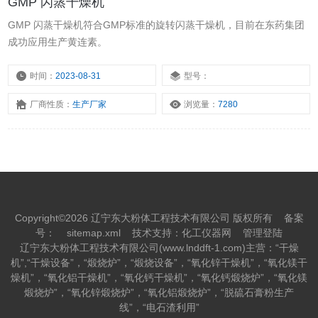
GMP 闪蒸干燥机
GMP 闪蒸干燥机符合GMP标准的旋转闪蒸干燥机，目前在东药集团
成功应用生产黄连素。
时间：
2023-08-31
型号：
厂商性质：
生产厂家
浏览量：
7280
Copyright©2026 辽宁东大粉体工程技术有限公司 版权所有
备案
号：
sitemap.xml
技术支持：
化工仪器网
管理登陆
辽宁东大粉体工程技术有限公司(www.lnddft-1.com)主营：“干燥
机”,“干燥设备”，“煅烧炉”，“煅烧设备”，“氧化锌干燥机”，“氧化镁干
燥机”，“氧化铝干燥机”，“氧化钙干燥机”，“氧化钙煅烧炉”，“氧化镁
煅烧炉”，“氧化锌煅烧炉”，“氧化铝煅烧炉”，“脱硫石膏粉生产
线”，“电石渣利用”