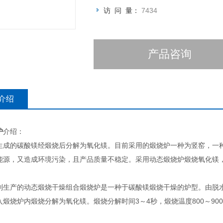
访 问 量：
7434
产品咨询
介绍
炉
介绍：
生成的碳酸镁经煅烧后分解为氧化镁。目前采用的煅烧炉一种为竖窑，一
能源，又造成环境污染，且产品质量不稳定。采用动态煅烧炉煅烧氧化镁，
：
制生产的动态煅烧干燥组合煅烧炉是一种于碳酸镁煅烧干燥的炉型。由脱
入煅烧炉内煅烧分解为氧化镁。煅烧分解时间3～4秒，煅烧温度800～90
：