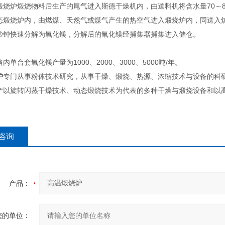
煅烧炉煅烧物料后生产的尾气进入斯德干燥机内，由送料机将含水量70～
态煅烧炉内，由燃煤、天然气或煤气产生的热空气进入煅烧炉内，同送入炉内
秒钟快速分解为氧化镁，分解后的氧化镁经捕集器捕集进入储仓。
：
内单台套氧化镁产量为1000、2000、3000、5000吨/年。
炉
专门从事粉体技术研究，从事干燥、煅烧、热源、浓缩技术与设备的科
产以旋转闪蒸干燥技术、动态煅烧技术为代表的多种干燥与煅烧设备和以
咨询
产品：
您的单位：