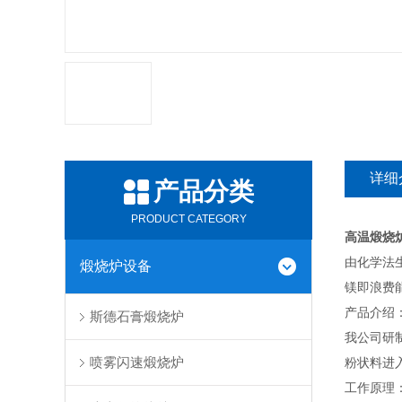
详细
产品分类
PRODUCT CATEGORY
高温煅烧
由化学法
煅烧炉设备
镁即浪费
产品介绍
斯德石膏煅烧炉
我公司研
喷雾闪速煅烧炉
粉状料进
工作原理