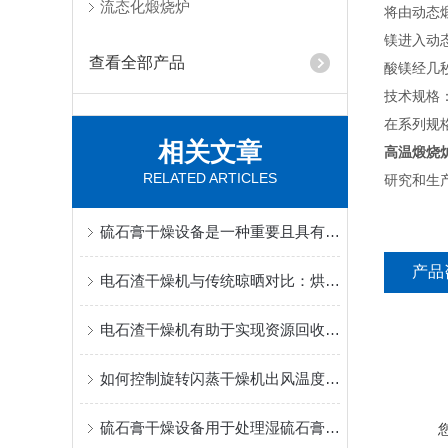
流态化煅烧炉
将由动态
镁进入动
查看全部产品
酸镁经几
技术规格
在系列规格
相关文章
高温煅烧
RELATED ARTICLES
研究和生
硫石膏干燥设备是一种重要且具有很大市场需求的工业装置
产品
电石渣干燥机与传统晾晒对比：烘干速度、含水率均匀性与占地深度评测
电石渣干燥机有助于实现资源回收和环境保护
如何控制旋转闪蒸干燥机出风温度和设备的操作压力？
硫石膏干燥设备用于处理湿硫石膏并使其干燥