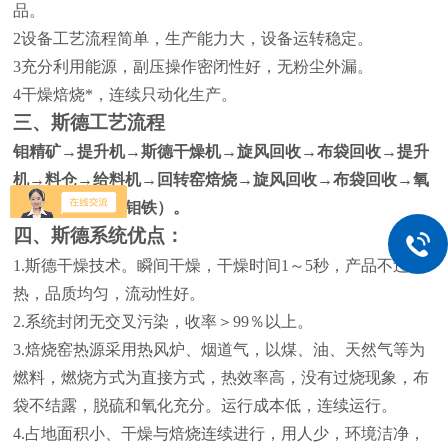
品。
2
设备工艺流程简单，生产能力大，设备运转稳定。
3
充分利用能源，副压操作密闭性好，无粉尘外漏。
4
干燥焙烧*，连续只动化生产
。
三、斯德工艺流程
钼精矿
→
提升机
→
斯德干燥机
→
旋风回收
→
布袋回收
→
提升
机
→
料仓
→
给料机
→
回转窑焙烧
→
旋风回收
→
布袋回收
→
氧
化钼
（
钼酸铵、钼铁
）
。
四、斯德系统优点：
1.
斯德干燥技术。瞬间干燥，干燥时间
1
～
5
秒，产品不过
热，品质均匀，流动性好。
2.
系统封闭无交叉污染，收率＞
99
％以上。
3.
焙烧窑热源采用热风炉、烟道气，以煤、油、天然气等为
燃料，燃烧方式为直接方式，热效率高，没有过烧现象，布
袋不结露，脱硫和氧化充分。运行成本低，连续运行。
4.
占地面积小、干燥与焙烧连续进行，用人少，环境洁净，