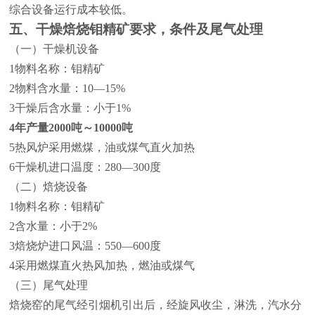
综合设备运行成本较低。
五、干燥焙烧钼精矿要求，条件及尾气处理
（一）干燥机设备
1
物料名称：钼精矿
2
物料含水量：
10—15%
3
干燥后含水量：小于
1%
4
年产量
2000
吨～
10000
吨
5
热风炉采用燃煤，油或煤气直火加热
6
干燥机进口温度：
280—300
度
（二）焙烧设备
1
物料名称：钼精矿
2
含水量：小于
2%
3
焙烧炉进口风温：
550—600
度
4
采用燃煤直火热风加热，燃油或煤气
（三）尾气处理
焙烧窑的尾气经引烟机引出后，经旋风收尘，淋洗，汽水分