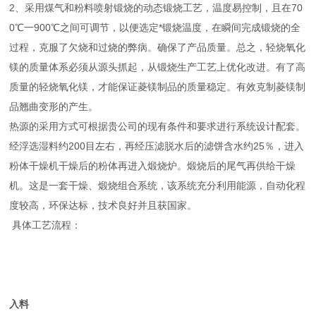
2、采用煤气和粉料喷射锻烧的动态锻烧工艺，温度易控制，且在70
0℃一900℃之间可调节，以便选定*锻烧温度，在瞬间完成锻烧的全
过程，克服了欠烧和过烧的弊病。确保了产品质量。总之，轻烧氧化
镁的质量体系必须从源头抓起，从锻烧生产工艺上优化改进。有了高
质量的轻烧氧化镁，才能保证菱镁制品的质量稳定。有效克制菱镁制
品翘曲变形的产生。
热源的采用方式可根据贵公司的现有条件和要求进行系统设计配套。
经浮选湿料约200目左右，再经压滤脱水后的滤饼含水约25％，进入
粉体干燥机干燥后的粉体再进入煅烧炉。煅烧后的尾气再供给干燥
机。这是一套干燥、煅烧组合系统，该系统充分利用能源，自动化程
度较高，环保达标，技术良好并且获国家。
具体工艺流程：
入料