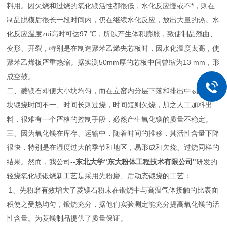
料用。因欠烧和过烧的氧化镁活性都很低，水化反应慢或不*，则在
制品脱模后很长一段时间内，仍在继续水化反应，放出大量的热。水
化反应温度zui高时可达97 ℃，所以产生体积膨胀，致使制品翘曲、
变形、开裂，特别是在制造聚苯乙烯夹芯板时，因水化温度太高，使
聚苯乙烯板严重热缩。据实测50mm厚的芯板中间曾缩为13 mm，形
成空鼓。
二、菱镁石即便大小块均匀，而在立窑内分层下落和排出中易造成各
块锻烧时间不一、时间长则过烧，时间短则欠烧，加之人工加料出
料，很难有一个严格的控制手段，必然产生氧化镁的质量不稳定。
三、因为氧化镁在库存、运输中，随着时间的推移，其活性含量下降
很快，特别是在湿度过大的季节和地区，易形成和欠烧、过烧同样的
结果。然而，我公司--
东北大学“东大粉体工程技术有限公司"
研发的
轻烧氧化镁锻烧新工艺是采用先粉磨、后动态锻烧的工艺：
1、先粉磨有效增大了菱镁石粉末在锻烧中与高温气体接触的比表面
积使之受热均匀，锻烧充分，据他们实验测定能充分提高氧化镁的活
性含量。为菱镁制品提供了质量保证。