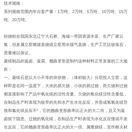
技术规格：
系列规格范围内年台套产量：1万吨、2万吨、5万吨、10万吨、15万
吨、20万吨。
轻烧粉在我国东北辽宁大石桥、海城一带因资源丰富、生产厂家云
集，但多属立窑燃煤直烧或立窑用水煤气直烧，生产工艺比较落后，
质量难以保证。
菱镁制品的返卤、返霜、翘曲变形是制约这种材料正常发展的三大顽
疾：
一、菱镁石是以大小不等的块状物，（体积较大）分层投人立窑，这
样即是在同一温度下，大块的易欠烧，小块的易过烧，而欠烧和过烧
都直接影响了产品中氧化镁的活性含量。欠烧的氧化镁活性含量低，
在制品生产时表现为较早的先和水产生水化反应，并形成氢氧化镁导
致和氯化镁反应不*，它的翘曲变形曲率比正火的大二倍，且又为返
卤留下隐患。过烧的氧化镁，在制品生产时表现为水化反应慢或不发
生反应，它的翘曲变形曲率比正火的大一倍。属重烧镁，宜作耐火材