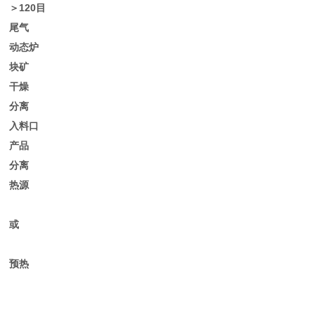
＞120
目
尾气
动态炉
块矿
干燥
分离
入料口
产品
分离
热源
或
预热